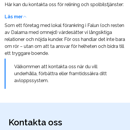
Här kan du kontakta oss för relining och spolbilstjänster:
spolbilsandviken.se
Läs mer
spolbil-mora.se
Som ett företag med lokal förankring i Falun (och resten
spolbil-falun.se
av Dalarna med omnejd) värdesätter vi långsiktiga
relationer och nöjda kunder. För oss handlar det inte bara
spolbil-hofors.se
om rör – utan om att ta ansvar för helheten och bidra till
spolbil-avesta.se
ett tryggare boende.
spolbil-borlange.se
Välkommen att kontakta oss när du vill
spolbilleksand.se
underhålla, förbättra eller framtidssäkra ditt
spolbilludvika.se
avloppssystem.
spolbil-gavle.se
relininggavle.se
relining-i-stockholm.se
reliningmora.se
Kontakta oss
relining-borlange.nu