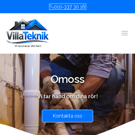
010-337 30 16
Öpp
Om
oss
Vi tar hand om dina rör!
Kontakta oss